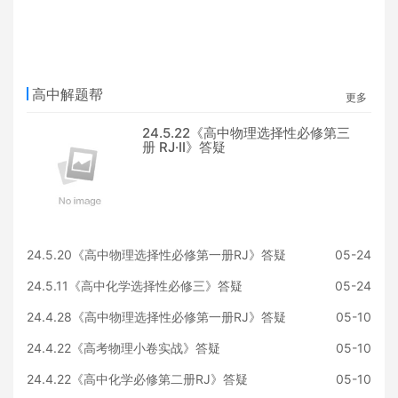
高中解题帮
更多
24.5.22《高中物理选择性必修第三
册 RJ·II》答疑
24.5.20《高中物理选择性必修第一册RJ》答疑
05-24
24.5.11《高中化学选择性必修三》答疑
05-24
24.4.28《高中物理选择性必修第一册RJ》答疑
05-10
24.4.22《高考物理小卷实战》答疑
05-10
24.4.22《高中化学必修第二册RJ》答疑
05-10