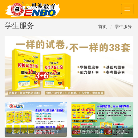
Togg
navig
学生服务
首页
学生服务
高考复习三部曲再升级了
探寻做题的规律，提升考试的能力